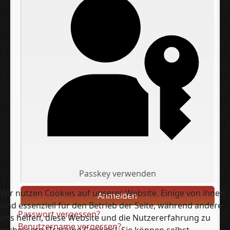
Passkey verwenden
Wir nutzen Cookies auf unserer Website. Einige von ihnen
Anmelden
sind essenziell für den Betrieb der Seite, während andere
Passwort vergessen?
uns helfen, diese Website und die Nutzererfahrung zu
Benutzername vergessen?