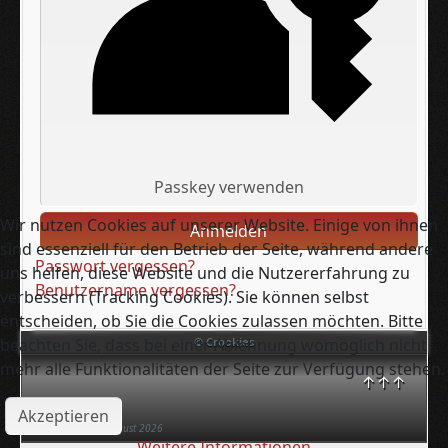
Passkey verwenden
Wir nutzen Cookies auf unserer Website. Einige von ihnen
Anmelden
sind essenziell für den Betrieb der Seite, während andere
Passwort vergessen?
uns helfen, diese Website und die Nutzererfahrung zu
Benutzername vergessen?
verbessern (Tracking Cookies). Sie können selbst
entscheiden, ob Sie die Cookies zulassen möchten. Bitte
beachten Sie, dass bei einer Ablehnung womöglich nicht
© Crookies
mehr alle Funktionalitäten der Seite zur Verfügung stehen.
↑↑↑
Akzeptieren
Samstag, 08. August 2026
Weitere Informationen